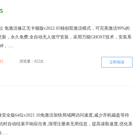
5
64位 免激活修正无卡顿版v2022.05独创双激活模式，可完美激活99%的
新，永久免费,全自动无人值守安装，采用万能GHOST技术，安装系
.....
12
浏览量：822次
立即阅读
典安全版64位v2021.10免激活加快局域网访问速度,减少开机磁盘等待
机时自动结束不响应任务,清理注册表无用信息，提高读取速度,优化系
...