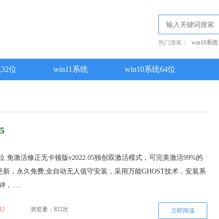
热门搜索：
win10系
统32位
win11系统
win10系统64位
5
64位 免激活修正无卡顿版v2022.05独创双激活模式，可完美激活99%的
新，永久免费,全自动无人值守安装，采用万能GHOST技术，安装系
.....
12
浏览量：822次
立即阅读