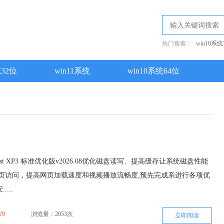
热门搜索：
win10系
统32位
win11系统
win10系统64位
st XP3 标准优化版v2026.08优化磁盘读写、提高缓存让系统磁盘性能
网页访问，提高网页加载速度和视频播放流畅度,预先完成系进行各项优
...
29
浏览量：2053次
立即阅读