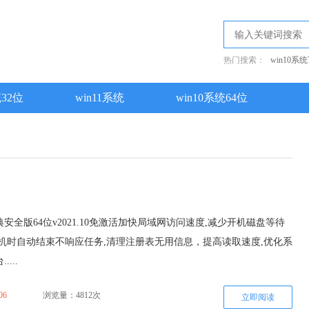
热门搜索：
win10系
统32位
win11系统
win10系统64位
典安全版64位v2021.10免激活加快局域网访问速度,减少开机磁盘等待
机时自动结束不响应任务,清理注册表无用信息，提高读取速度,优化系
...
06
浏览量：4812次
立即阅读